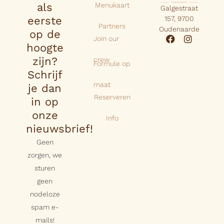
als
Menukaart
Galgestraat
eerste
157, 9700
Partners
Oudenaarde
op de
Join our
hoogte
zijn?
crew
Formule op
Schrijf
maat
je dan
Reserveren
in op
onze
Info
nieuwsbrief!
Geen
zorgen, we
sturen
geen
nodeloze
spam e-
mails!