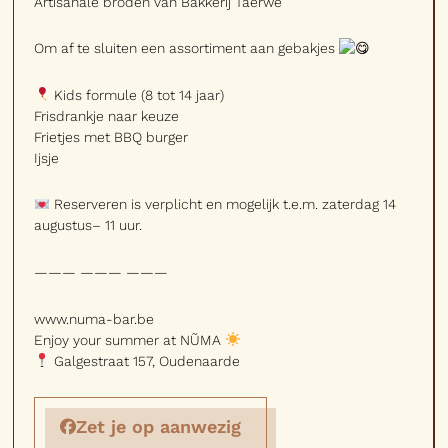
Artisanale broden van Bakkerij Taerwe
Om af te sluiten een assortiment aan gebakjes
Kids formule (8 tot 14 jaar)
Frisdrankje naar keuze
Frietjes met BBQ burger
Ijsje
Reserveren is verplicht en mogelijk t.e.m. zaterdag 14
augustus– 11 uur.
——— ——— ———
www.numa-bar.be
Enjoy your summer at NŨMA
Galgestraat 157, Oudenaarde
Zet je op aanwezig