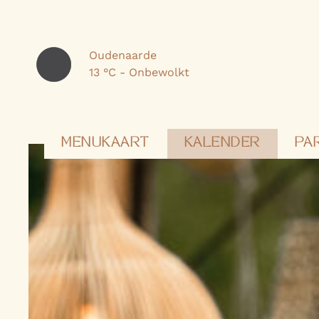
Oudenaarde
13 °C - Onbewolkt
MENUKAART
KALENDER
PA