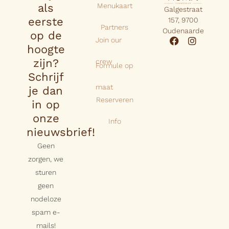
als
Menukaart
Galgestraat
eerste
157, 9700
Partners
Oudenaarde
op de
Join our
hoogte
zijn?
crew
Formule op
Schrijf
maat
je dan
Reserveren
in op
onze
Info
nieuwsbrief!
Geen
zorgen, we
sturen
geen
nodeloze
spam e-
mails!